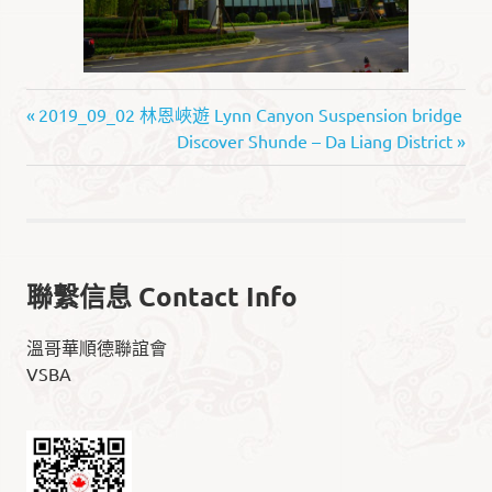
Discover
文
Previous
2019_09_02 林恩峽遊 Lynn Canyon Suspension bridge
Shunde
Post:
Next
Discover Shunde – Da Liang District
章
发
Post:
现
导
顺
德
航
發
現
聯繫信息 Contact Info
順
德
溫哥華順德聯誼會
·
VSBA
智
聚
灣
區