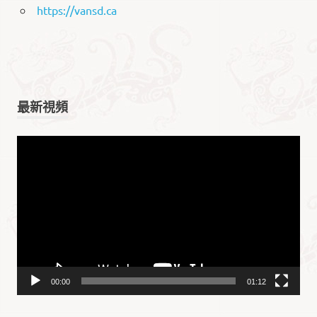
https://vansd.ca
最新視頻
视
频
播
放
器
00:00
01:12