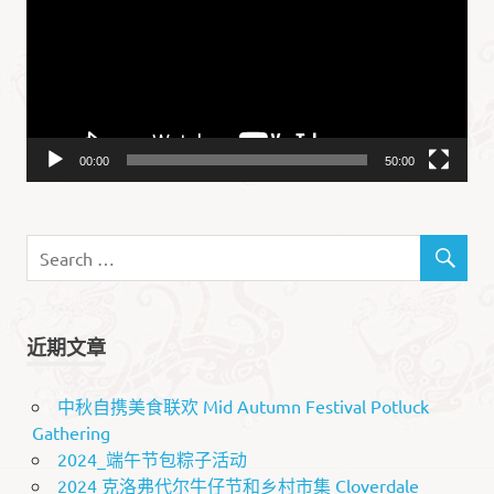
放
器
00:00
50:00
近期文章
中秋自携美食联欢 Mid Autumn Festival Potluck
Gathering
2024_端午节包粽子活动
2024 克洛弗代尔牛仔节和乡村市集 Cloverdale