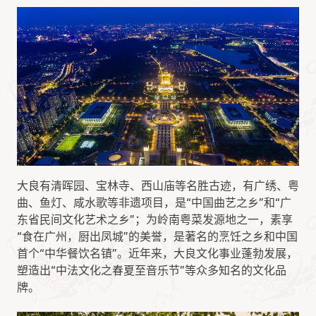
大良有清晖园、宝林寺、西山庙等名胜古迹，有广绣、粤
曲、鱼灯、咸水歌等非遗项目，是“中国曲艺之乡”和“广
东省民间文化艺术之乡”；为岭南粤菜发源地之一，素享
“食在广州，厨出凤城”的美誉，是著名的烹饪之乡和中国
首个“中华餐饮名镇”。近年来，大良文化事业蓬勃发展，
塑造出“中法文化之春夏至音乐节”等众多知名的文化品
牌。