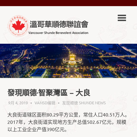
Skip
VSA-
to
content
溫
VSA-
哥
溫
哥
華
華
順
德
順
聯
誼
德
發現順德·智聚灣區 – 大良
會
Official
9月 4, 2019
VANSD编辑
发现顺徳 SHUNDE NEWS
聯
Site
大良街道辖区面积80.29平方公里，常住人口40.51万人。
誼
2017年，大良街道实现地方生产总值502.67亿元，规模
以上工业企业产值390亿元。
會