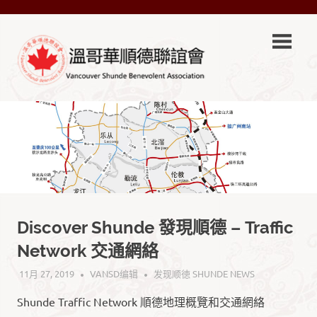
Skip
VSA-
to
content
溫
VSA-
哥
溫
哥
華
華
順
德
順
聯
誼
德
會
Discover Shunde 發現順德 – Traffic
Official
聯
Site
Network 交通網絡
誼
11月 27, 2019
VANSD编辑
发现顺徳 SHUNDE NEWS
Shunde Traffic Network 順德地理概覽和交通網絡
會