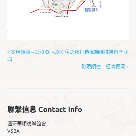
Discover
文
Previous
發現順德 – 总投资14.8亿 伊之密打造高端機械装备产业
Shunde
Post:
园
章
發
Next
發現順德 – 經濟概況
現
Post:
导
順
德
航
·
智
聚
聯繫信息 Contact Info
灣
區
溫哥華順德聯誼會
VSBA