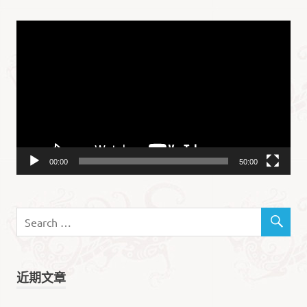
视
频
播
放
器
00:00
50:00
近期文章