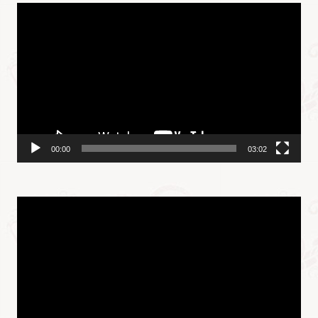
视
频
播
放
器
00:00
03:02
视
频
播
放
器