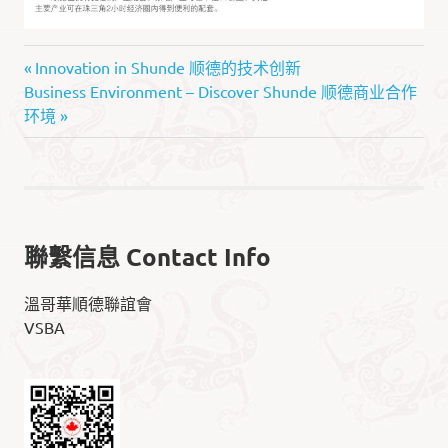
Discover
文
Previous
Innovation in Shunde 顺德的技术创新
Shunde
Next
Post:
Business Environment – Discover Shunde 顺德商业合作
章
發
Post:
环境
現
导
順
德
航
·
智
聚
聯繫信息 Contact Info
灣
區
溫哥華順德聯誼會
VSBA