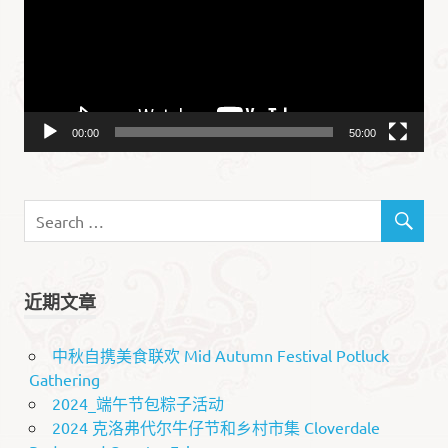
放
器
00:00
50:00
近期文章
中秋自携美食联欢 Mid Autumn Festival Potluck
Gathering
2024_端午节包粽子活动
2024 克洛弗代尔牛仔节和乡村市集 Cloverdale