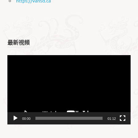
https://vansd.ca
最新視頻
视
频
播
放
器
00:00
01:12