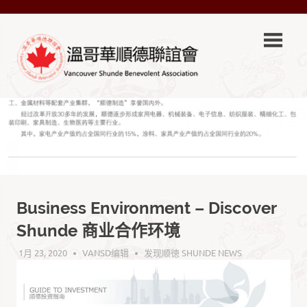
Skip
VSA-
to
content
溫
VSA-
哥
溫
哥
華
華
順
德
順
聯
誼
德
Business Environment – Discover
會
Official
Shunde 商业合作环境
聯
Site
1月 23, 2020
VANSD编辑
发现顺徳 SHUNDE NEWS
誼
會