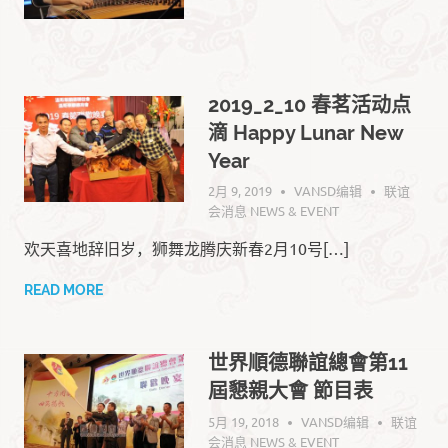
2019_2_10 春茗活动点
滴 Happy Lunar New
Year
2月 9, 2019
VANSD编辑
联谊
会消息 NEWS & EVENT
欢天喜地辞旧岁，狮舞龙腾庆新春2月10号[…]
READ MORE
世界順德聯誼總會第11
屆懇親大會 節目表
5月 19, 2018
VANSD编辑
联谊
会消息 NEWS & EVENT