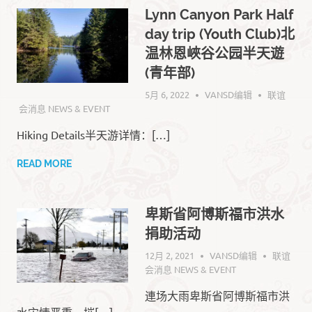
Lynn Canyon Park Half
day trip (Youth Club)北
温林恩峽谷公园半天遊
(青年部)
5月 6, 2022
VANSD编辑
联谊
会消息 NEWS & EVENT
Hiking Details半天游详情：[…]
READ MORE
卑斯省阿博斯福市洪水
捐助活动
12月 2, 2021
VANSD编辑
联谊
会消息 NEWS & EVENT
連场大雨卑斯省阿博斯福市洪
水灾情严重，摧[…]