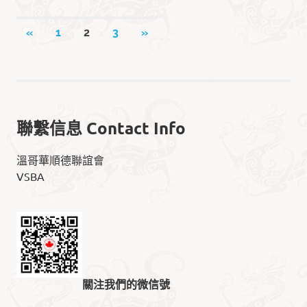
文
PREVIOUS
NEXT
«
1
2
3
»
POSTS
POSTS
章
导
航
聯繫信息 Contact Info
溫哥華順德聯誼會
VSBA
關注我們的微信號