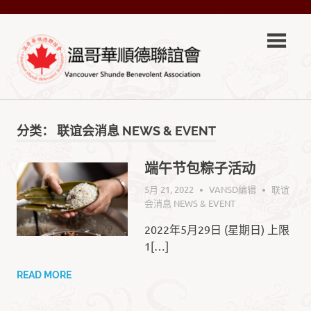
Skip
VSA-
to
content
溫
VSA-
哥
溫
哥
分类：
联谊会消息 NEWS & EVENT
華
華
順
德
端午节包粽子活动
順
聯
5月 21, 2022
VANSD编辑
联谊
誼
德
会消息 NEWS & EVENT
會
Official
2022年5月29日 (星期日) 上限
聯
Site
1[…]
誼
READ MORE
會