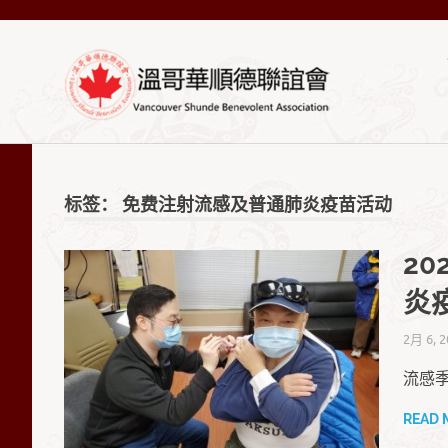
Skip
VSA-
to
content
溫
VSA-
溫
哥
哥
華
标签：
免费注射流感及普通肺炎疫苗活动
順
華
德
20
聯
順
誼
炎
會
Official
德
2月 6, 2
Site
流感
聯
READ 