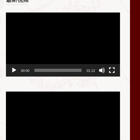
视
频
播
放
器
00:00
01:12
视
频
播
放
器