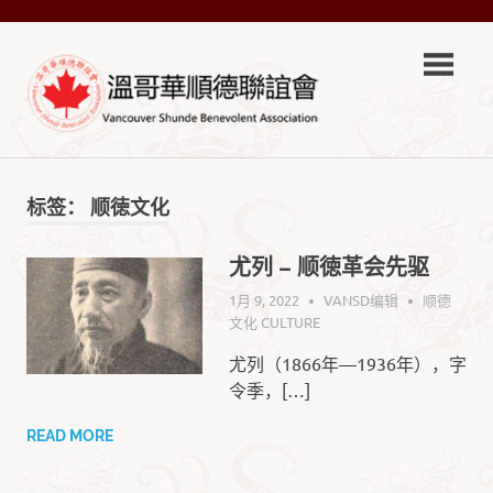
Skip
VSA-
to
content
溫
VSA-
哥
溫
哥
标签：
顺徳文化
華
華
順
德
尤列 – 顺徳革会先驱
順
聯
1月 9, 2022
VANSD编辑
顺德
誼
德
文化 CULTURE
會
Official
尤列（1866年—1936年），字
聯
Site
令季，[…]
誼
READ MORE
會