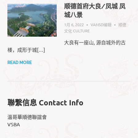
顺德首府大良/凤城 凤
城八景
1月 6, 2022
VANSD编辑
顺德
文化 CULTURE
大良有一座山, 源自城外的古
楼，成形于城[…]
READ MORE
聯繫信息 Contact Info
溫哥華順德聯誼會
VSBA