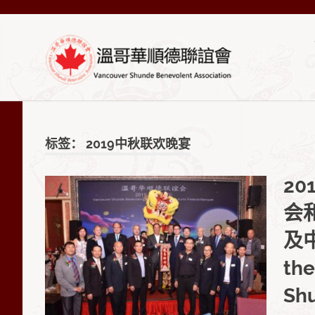
Skip
VSA-
to
content
溫
VSA-
溫
哥
哥
華
标签：
2019中秋联欢晚宴
順
華
德
20
聯
順
誼
会
會
Official
及中
德
Site
the
聯
Shu