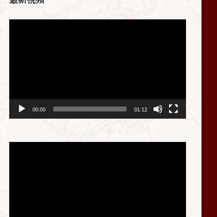
视
频
播
放
器
00:00
01:12
视
频
播
放
器