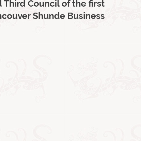
 Third Council of the first
ncouver Shunde Business