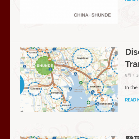
Dis
Tra
8月 7, 2
In the
READ 