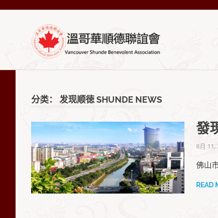
Skip
VSA-
to
content
溫
VSA-
溫
哥
哥
華
分类：
发现顺徳 SHUNDE NEWS
順
華
德
發
聯
順
誼
8月 11,
會
Official
德
佛山
Site
READ 
聯