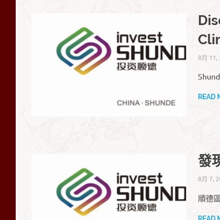
誼
Dis
會
Cli
8月 11,
Shund
READ 
發
8月 7, 2
順德區
READ 