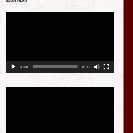
视
频
播
放
器
00:00
01:12
视
频
播
放
器