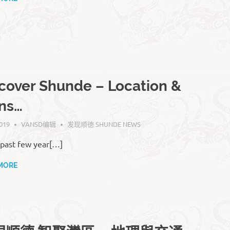
cover Shunde – Location &
ns…
019
VANSD编辑
发现顺徳 SHUNDE NEWS
 past few year[…]
MORE