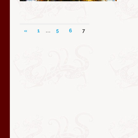
文
…
PREVIOUS
«
1
5
6
7
POSTS
章
导
航